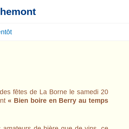
ichemont
entôt
 des fêtes de La Borne le samedi 20
ant
« Bien boire en Berry au temps
s amateurs de bière que de vins, ce