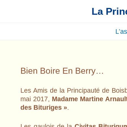
Aller
La Prin
au
contenu
L’a
Bien Boire En Berry…
Les Amis de la Principauté de Bois
mai 2017,
Madame Martine Arnaul
des Bituriges »
.
Les gaulois de la
Civitas Biturigu