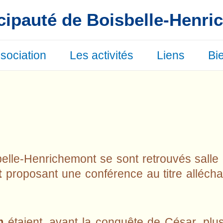
cipauté de Boisbelle-Henr
ssociation
Les activités
Liens
Bi
belle-Henrichemont se sont retrouvés salle
t
proposant une conférence au titre alléch
m
étaient, avant la conquête de César, plu