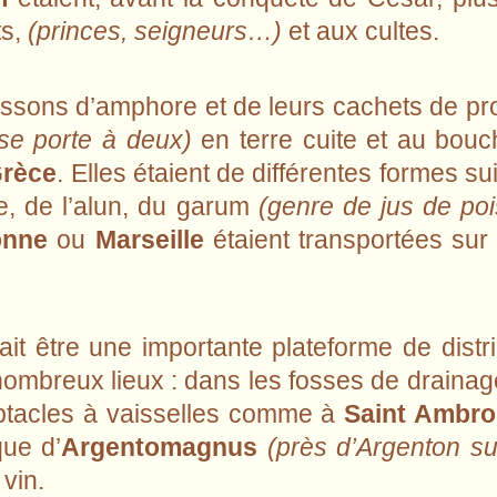
ts,
(princes, seigneurs…)
et aux cultes.
ssons d’amphore et de leurs cachets de pr
 se porte à deux)
en terre cuite et au bouc
rèce
. Elles étaient de différentes formes su
ile, de l’alun, du garum
(genre de jus de po
onne
ou
Marseille
étaient transportées sur l
it être une importante plateforme de distri
mbreux lieux : dans les fosses de drainag
eptacles à vaisselles comme à
Saint Ambro
que d’
Argentomagnus
(près d’Argenton s
 vin.