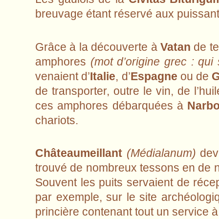
breuvage étant réservé aux puissan
Grâce à la découverte à
Vatan
de te
amphores
(mot d’origine grec : qui
venaient d’
Italie
, d’
Espagne
ou de
G
de transporter, outre le vin, de l’hu
ces amphores débarquées à
Narb
chariots.
Châteaumeillant
(Médialanum)
deva
trouvé de nombreux tessons en de no
Souvent les puits servaient de réc
par exemple, sur le site archéologi
princière contenant tout un service à